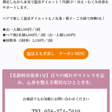
測定しながら本気で温活ダイエット！代謝UP・冷え・むくみ改善を
サポートします。
ペアで楽しく温活ダイエットも♪友達・親子・ご夫婦で体験OK！
◉お一人様3,500円／1回
◉ペア割2名様6,600円／1回（お一人様3,300円）
◉回数券（5回券）3,150円／1回
温活よもぎ蒸し クーポンMENU
【名鉄岐阜徒歩1分】日々の疲れやストレスを忘
れ、心身を整える贅沢なひとときを。
お電話でもお気軽にお問い合わせください
TEL 058-374-7010