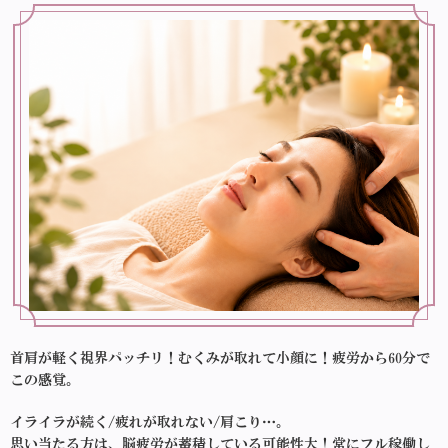
首肩が軽く視界パッチリ！むくみが取れて小顔に！疲労から60分で
この感覚。
イライラが続く/疲れが取れない/肩こり…。
思い当たる方は、脳疲労が蓄積している可能性大！常にフル稼働し