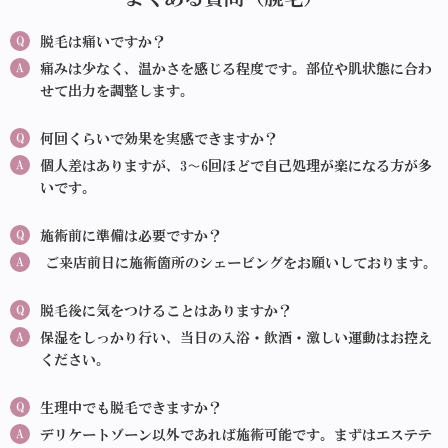
Q
脱毛は痛いですか？
A
痛みは少なく、温かさを感じる程度です。部位や肌状態に合わ
せて出力を調整します。
Q
何回くらいで効果を実感できますか？
A
個人差はありますが、3〜6回ほどで自己処理が楽になる方が多
いです。
Q
施術前に準備は必要ですか？
A
ご来店前日に施術箇所のシェービングをお願いしております。
Q
脱毛後に気をつけることはありますか？
A
保湿をしっかり行い、当日の入浴・飲酒・激しい運動はお控え
ください。
Q
生理中でも脱毛できますか？
A
デリケートゾーン以外であれば施術可能です。まずはエステテ